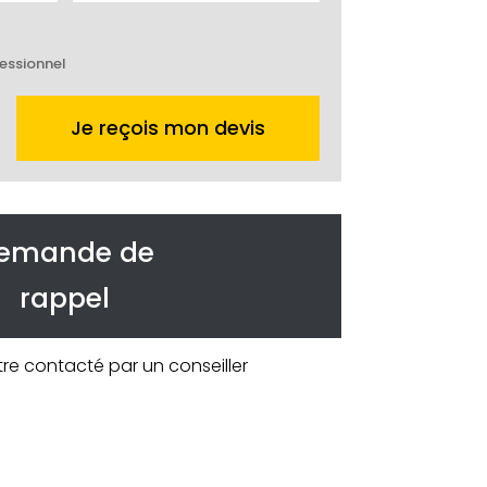
essionnel
Je reçois mon devis
emande de
rappel
tre contacté par un conseiller