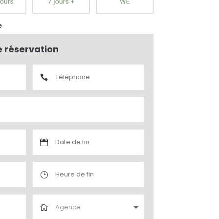
e
e réservation