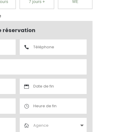
e
e réservation