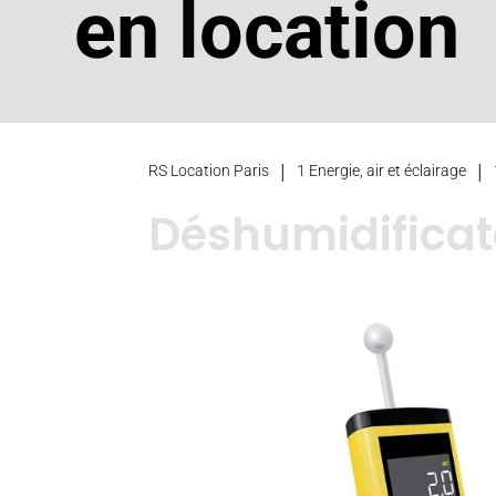
en location
|
|
RS Location Paris
1 Energie, air et éclairage
Déshumidificat