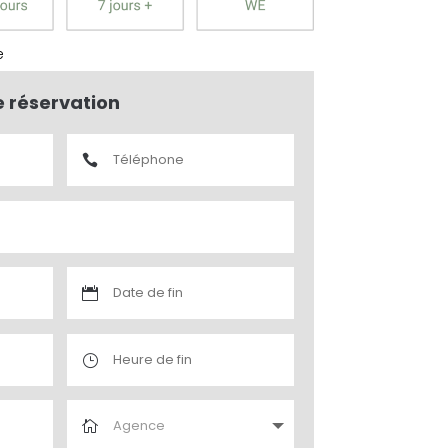
e
e réservation