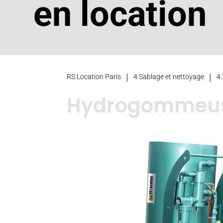
en location
|
|
RS Location Paris
4 Sablage et nettoyage
4
Hydrogommeuse